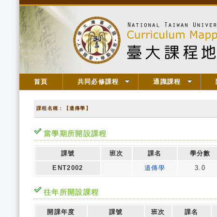
首頁
共同必修課程
通識課程
課程名稱：【遺傳學】
當學期所開設課程
課號
班次
課名
學分數
ENT2002
遺傳學
3.0
往年所開設課程
開課年度
課號
班次
課名