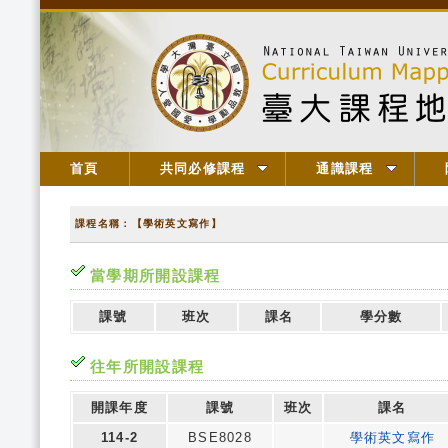
首頁
共同必修課程
通識課程
課程名稱：【學術英文寫作】
當學期所開設課程
課號
班次
課名
學分數
往年所開設課程
開課年度
課號
班次
課名
114-2
BSE8028
學術英文寫作