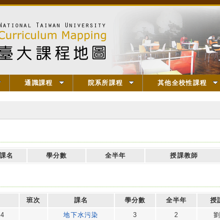
通識課程
院系所課程
其他全校性課程
課名
學分數
全半年
授課教師
班次
課名
學分數
全半年
授
14
地下水污染
3
2