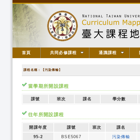
首頁
共同必修課程
通識課程
課程名稱：【污染傳輸】
當學期所開設課程
課號
班次
課名
學分數
往年所開設課程
開課年度
課號
班次
課名
95-2
BSE5067
污染傳輸