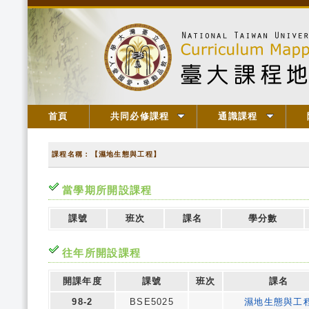
首頁
共同必修課程
通識課程
課程名稱：【濕地生態與工程】
當學期所開設課程
課號
班次
課名
學分數
往年所開設課程
開課年度
課號
班次
課名
98-2
BSE5025
濕地生態與工