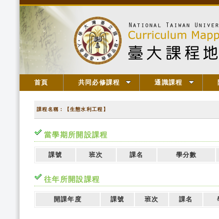
首頁
共同必修課程
通識課程
課程名稱：【生態水利工程】
當學期所開設課程
課號
班次
課名
學分數
往年所開設課程
開課年度
課號
班次
課名