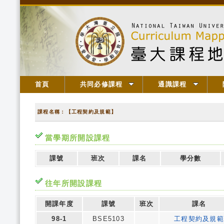
首頁
共同必修課程
通識課程
課程名稱：【工程契約及規範】
當學期所開設課程
課號
班次
課名
學分數
往年所開設課程
開課年度
課號
班次
課名
98-1
BSE5103
工程契約及規