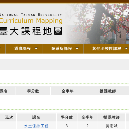
通識課程
院系所課程
其他全校性課程
課名
學分數
全半年
授課教師
班次
課名
學分數
全半年
授課教師
水土保持工程
3
2
黃宏斌