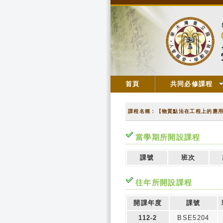
首頁
共同必修課程
課程名稱：【物質點法在工程上的應
當學期所開設課程
課號
班次
往年所開設課程
開課年度
課號
112-2
BSE5204