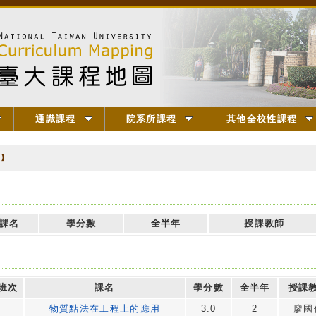
通識課程
院系所課程
其他全校性課程
用】
課名
學分數
全半年
授課教師
班次
課名
學分數
全半年
授課
物質點法在工程上的應用
3.0
2
廖國