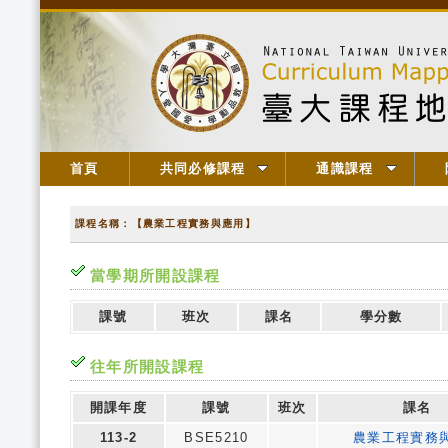
首頁
共同必修課程
通識課程
課程名稱：【農業工程實務與應用】
當學期所開設課程
課號
班次
課名
學分數
往年所開設課程
開課年度
課號
班次
課名
113-2
BSE5210
農業工程實務