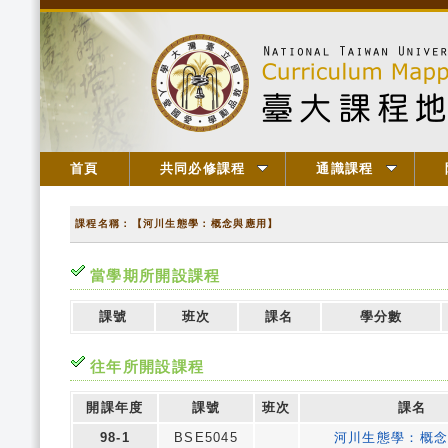
首頁
共同必修課程
通識課程
課程名稱：【河川生態學：概念與應用】
當學期所開設課程
課號
班次
課名
學分數
往年所開設課程
開課年度
課號
班次
課名
98-1
BSE5045
河川生態學：概