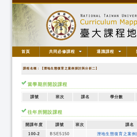
首頁
共同必修課程
通識課程
課程名稱：【溼地生態復育之案例探討與分析二】
當學期所開設課程
課號
班次
課名
學分數
往年所開設課程
開課年度
課號
班次
課名
100-2
BSE5150
溼地生態復育之案例