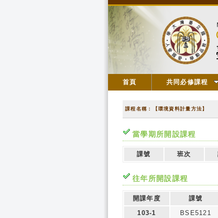
首頁
共同必修課程
課程名稱：【環境資料計量方法】
當學期所開設課程
課號
班次
往年所開設課程
開課年度
課號
103-1
BSE5121