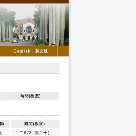
English．英文版
時間(教室)
教師
時間(教室)
龍
二678 (農工十)