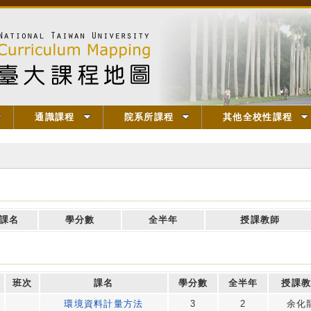
通識課程
院系所課程
其他全校性課程
課名
學分數
全半年
授課教師
班次
課名
學分數
全半年
授課
環境資料計量方法
3
2
余化