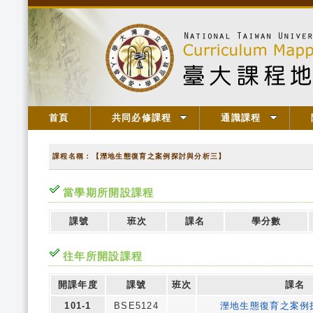
首頁
共同必修課程
通識課程
課程名稱：【溼地生態復育之案例探討與分析三】
當學期所開設課程
課號
班次
課名
學分數
往年所開設課程
開課年度
課號
班次
課名
101-1
BSE5124
溼地生態復育之案例