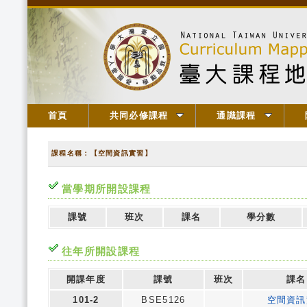
首頁
共同必修課程
通識課程
課程名稱：【空間資訊實習】
當學期所開設課程
課號
班次
課名
學分數
往年所開設課程
開課年度
課號
班次
課名
101-2
BSE5126
空間資訊