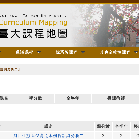
通識課程
院系所課程
其他全校性課程
探討與分析二】
課名
學分數
全半年
授課教師
次
課名
學分數
全半年
授
河川生態系保育之案例探討與分析二
3
2