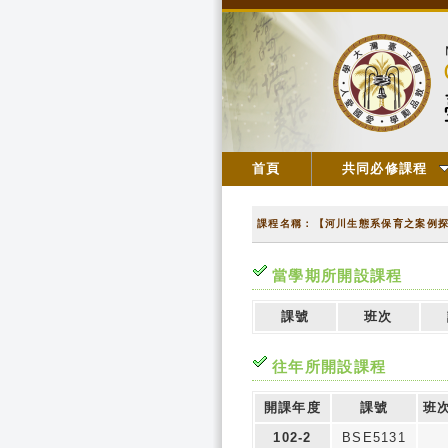
首頁
共同必修課程
課程名稱：【河川生態系保育之案例
當學期所開設課程
課號
班次
往年所開設課程
開課年度
課號
班
102-2
BSE5131