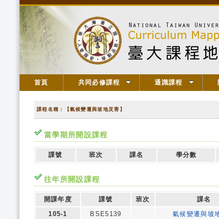
首頁
共同必修課程
通識課程
課程名稱：【氣候變遷與坡地災害】
當學期所開設課程
課號
班次
課名
學分數
往年所開設課程
開課年度
課號
班次
課名
105-1
BSE5139
氣候變遷與坡