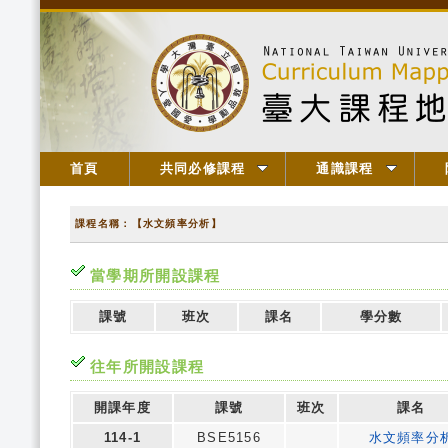
首頁
共同必修課程
通識課程
課程名稱：【水文頻率分析】
當學期所開設課程
課號
班次
課名
學分數
往年所開設課程
開課年度
課號
班次
課名
114-1
BSE5156
水文頻率分