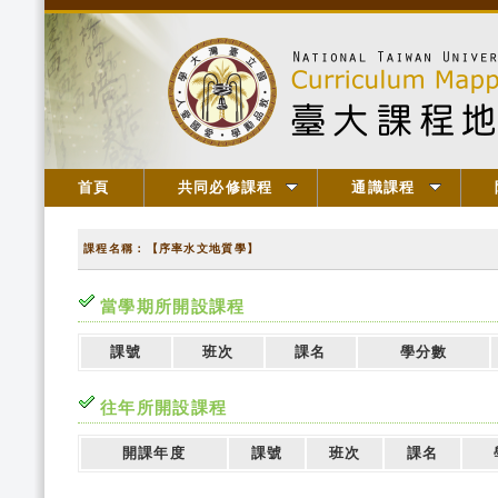
首頁
共同必修課程
通識課程
課程名稱：【序率水文地質學】
當學期所開設課程
課號
班次
課名
學分數
往年所開設課程
開課年度
課號
班次
課名