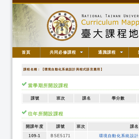
首頁
共同必修課程
通識課程
課程名稱：【環境自動化系統設計與程式語言應用】
當學期所開設課程
課號
班次
課名
學分數
往年所開設課程
開課年度
課號
班次
課名
109-1
BSE5171
環境自動化系統設計