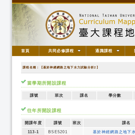
首頁
共同必修課程
通識課程
課程名稱：【基於神經網路之地下水力試驗分析2】
當學期所開設課程
課號
班次
課名
學分數
往年所開設課程
開課年度
課號
班次
課名
113-1
BSE5201
基於神經網路之地下水