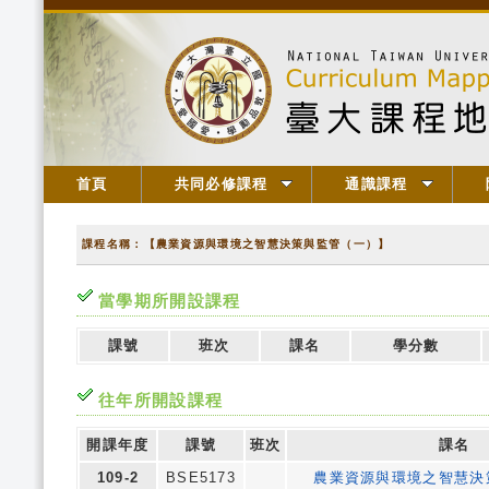
首頁
共同必修課程
通識課程
課程名稱：【農業資源與環境之智慧決策與監管（一）】
當學期所開設課程
課號
班次
課名
學分數
往年所開設課程
開課年度
課號
班次
課名
109-2
BSE5173
農業資源與環境之智慧決