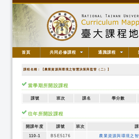
首頁
共同必修課程
通識課程
課程名稱：【農業資源與環境之智慧決策與監管（二）】
當學期所開設課程
課號
班次
課名
學分數
往年所開設課程
開課年度
課號
班次
課
110-1
BSE5176
農業資源與環境之智