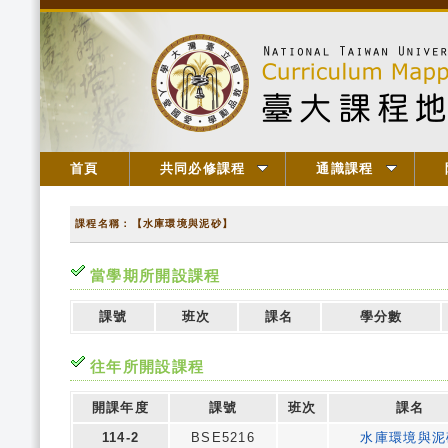
首頁
共同必修課程
通識課程
課程名稱：【水庫環境與泥砂】
當學期所開設課程
課號
班次
課名
學分數
往年所開設課程
開課年度
課號
班次
課名
114-2
BSE5216
水庫環境與泥