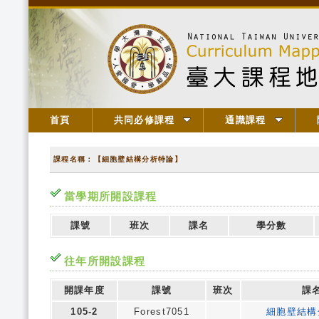
首頁
共同必修課程
通識課程
課程名稱：【細胞壁結構分析特論】
當學期所開設課程
課號
班次
課名
學分數
往年所開設課程
開課年度
課號
班次
課
105-2
Forest7051
細胞壁結構