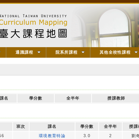
通識課程
院系所課程
其他全校性課程
課名
學分數
全半年
授課教師
班次
課名
學分數
全半年
授課
66
環境教育特論
3.0
2
劉