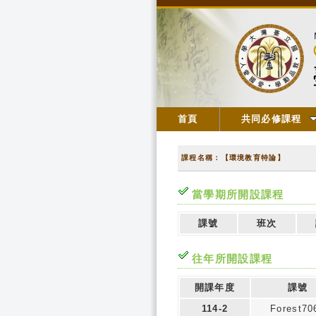
首頁
共同必修課程
課程名稱：【環境教育特論】
當學期所開設課程
課號
班次
往年所開設課程
開課年度
課號
114-2
Forest70