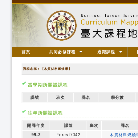
首頁
共同必修課程
通識課程
課程名稱：【木質材料燃燒學】
當學期所開設課程
課號
班次
課名
學分數
往年所開設課程
開課年度
課號
班次
課名
99-2
Forest7042
木質材料燃燒