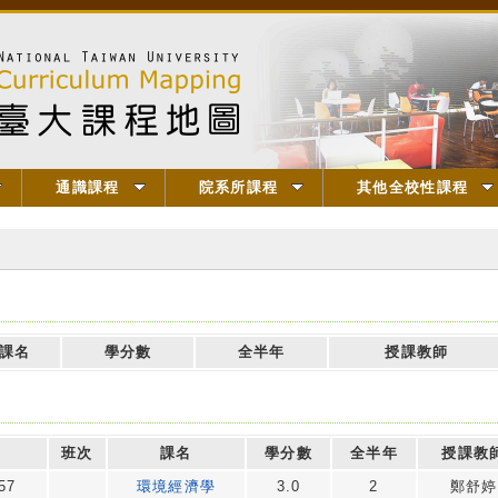
通識課程
院系所課程
其他全校性課程
課名
學分數
全半年
授課教師
班次
課名
學分數
全半年
授課教
57
環境經濟學
3.0
2
鄭舒婷