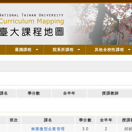
通識課程
院系所課程
其他全校性課程
課名
學分數
全半年
授課教師
班次
課名
學分數
全半年
授課
林業微型企業管理
3.0
2
邱