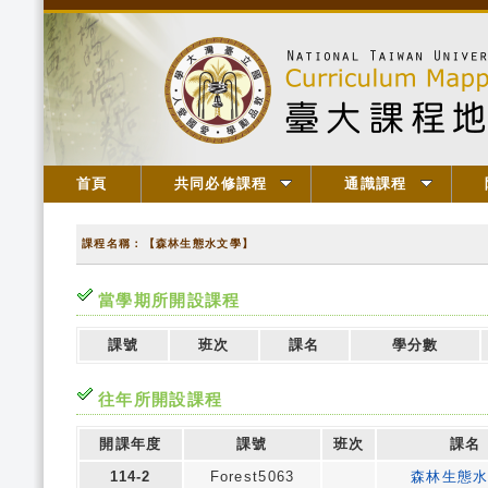
首頁
共同必修課程
通識課程
課程名稱：【森林生態水文學】
當學期所開設課程
課號
班次
課名
學分數
往年所開設課程
開課年度
課號
班次
課名
114-2
Forest5063
森林生態