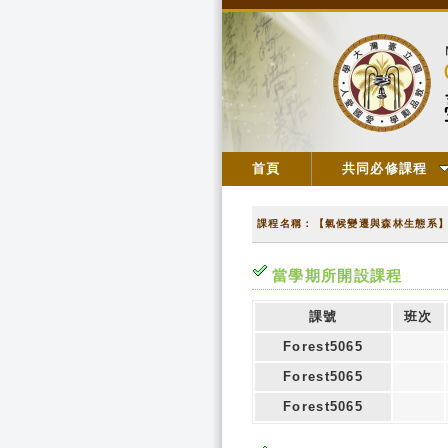
首頁
共同必修課程
課程名稱：【氣候變遷與森林生態系
當學期所開設課程
課號
班次
Forest5065
Forest5065
Forest5065