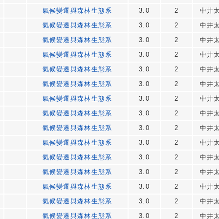
氣候變遷與森林生態系
3.0
2
中井
氣候變遷與森林生態系
3.0
2
中井
氣候變遷與森林生態系
3.0
2
中井
氣候變遷與森林生態系
3.0
2
中井
氣候變遷與森林生態系
3.0
2
中井
氣候變遷與森林生態系
3.0
2
中井
氣候變遷與森林生態系
3.0
2
中井
氣候變遷與森林生態系
3.0
2
中井
氣候變遷與森林生態系
3.0
2
中井
氣候變遷與森林生態系
3.0
2
中井
氣候變遷與森林生態系
3.0
2
中井
氣候變遷與森林生態系
3.0
2
中井
氣候變遷與森林生態系
3.0
2
中井
氣候變遷與森林生態系
3.0
2
中井
氣候變遷與森林生態系
3.0
2
中井