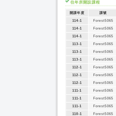
往年所開設課程
開課年度
課號
114-1
Forest5065
114-1
Forest5065
114-1
Forest5065
113-1
Forest5065
113-1
Forest5065
113-1
Forest5065
112-1
Forest5065
112-1
Forest5065
112-1
Forest5065
111-1
Forest5065
111-1
Forest5065
111-1
Forest5065
110-1
Forest5065