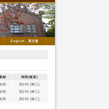
English．英文版
教師
時間(教室)
太郎
四234 (林三)
太郎
四234 (林三)
太郎
四234 (林三)