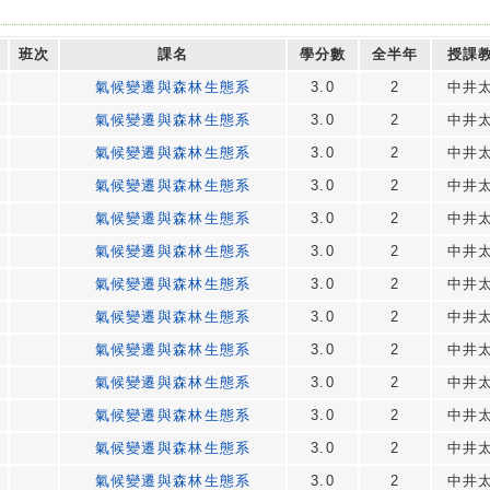
班次
課名
學分數
全半年
授課
氣候變遷與森林生態系
3.0
2
中井
氣候變遷與森林生態系
3.0
2
中井
氣候變遷與森林生態系
3.0
2
中井
氣候變遷與森林生態系
3.0
2
中井
氣候變遷與森林生態系
3.0
2
中井
氣候變遷與森林生態系
3.0
2
中井
氣候變遷與森林生態系
3.0
2
中井
氣候變遷與森林生態系
3.0
2
中井
氣候變遷與森林生態系
3.0
2
中井
氣候變遷與森林生態系
3.0
2
中井
氣候變遷與森林生態系
3.0
2
中井
氣候變遷與森林生態系
3.0
2
中井
氣候變遷與森林生態系
3.0
2
中井