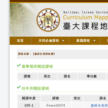
首頁
共同必修課程
通識課程
課程名稱：【森林生長與收穫】
當學期所開設課程
課號
班次
課名
學分數
往年所開設課程
開課年度
課號
班次
課名
109-1
Forest5074
森林生長