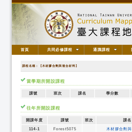
首頁
共同必修課程
通識課程
課程名稱：【木材膠合劑與複合材料】
當學期所開設課程
課號
班次
課名
學分數
往年所開設課程
開課年度
課號
班次
課名
114-1
Forest5075
木材膠合劑與