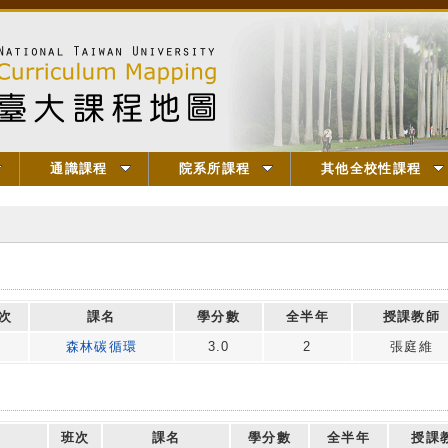
通識課程
院系所課程
其他全校性課程
次
課名
學分數
全半年
授課教師
森林碳循環
3.0
2
張庭維
班次
課名
學分數
全半年
授課