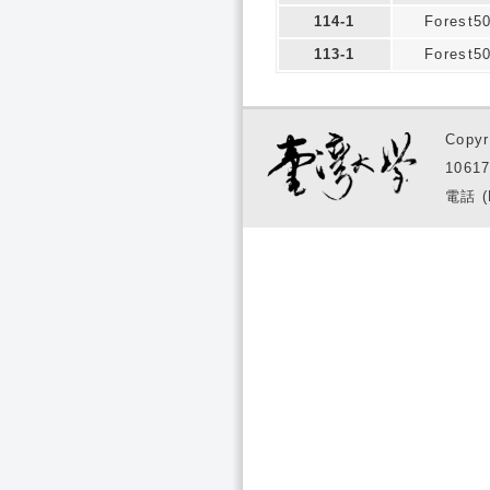
114-1
Forest5
113-1
Forest5
Copyr
1061
電話 (