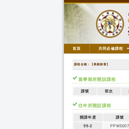
首頁
共同必修課程
課程名稱：【果樹病害】
當學期所開設課程
課號
班次
往年所開設課程
開課年度
課號
99-2
PPM500