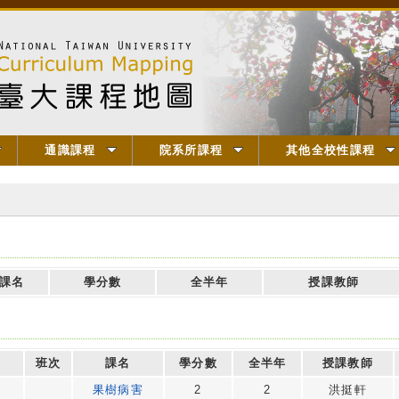
通識課程
院系所課程
其他全校性課程
課名
學分數
全半年
授課教師
班次
課名
學分數
全半年
授課教師
7
果樹病害
2
2
洪挺軒