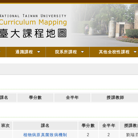
通識課程
院系所課程
其他全校性課程
】
課名
學分數
全半年
授課教師
班次
課名
學分數
全半年
授課教
植物病原真菌致病機制
2
2
劉瑞