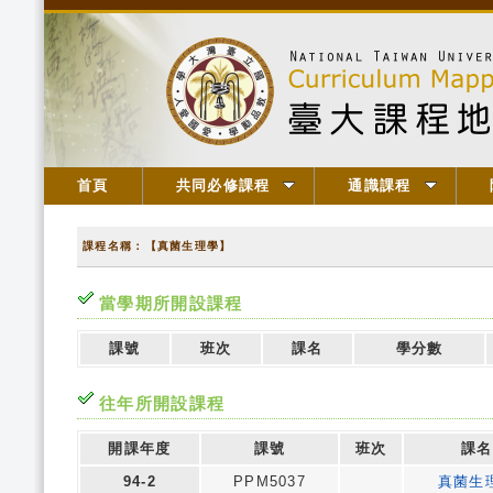
首頁
共同必修課程
通識課程
課程名稱：【真菌生理學】
當學期所開設課程
課號
班次
課名
學分數
往年所開設課程
開課年度
課號
班次
課名
94-2
PPM5037
真菌生