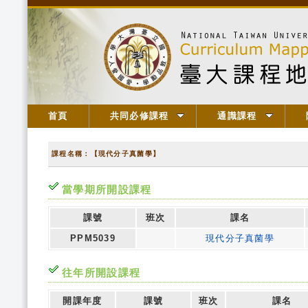
首頁
共同必修課程
通識課程
課程名稱：【現代分子真菌學】
當學期所開設課程
課號
班次
課名
PPM5039
現代分子真菌學
往年所開設課程
開課年度
課號
班次
課名