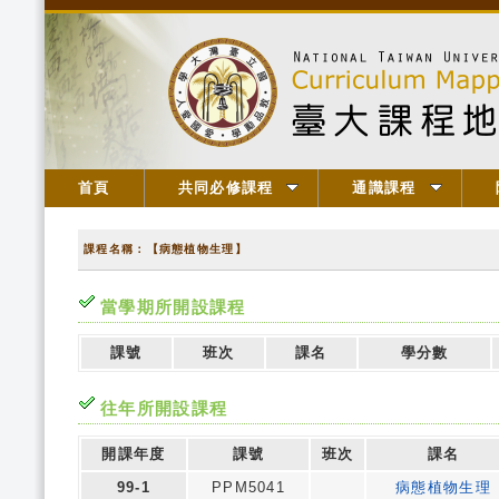
首頁
共同必修課程
通識課程
課程名稱：【病態植物生理】
當學期所開設課程
課號
班次
課名
學分數
往年所開設課程
開課年度
課號
班次
課名
99-1
PPM5041
病態植物生理