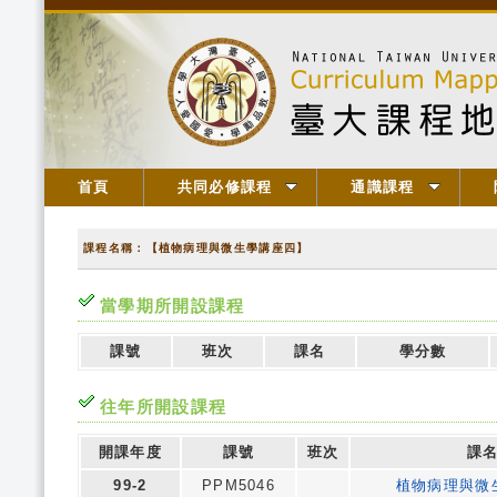
首頁
共同必修課程
通識課程
課程名稱：【植物病理與微生學講座四】
當學期所開設課程
課號
班次
課名
學分數
往年所開設課程
開課年度
課號
班次
課
99-2
PPM5046
植物病理與微