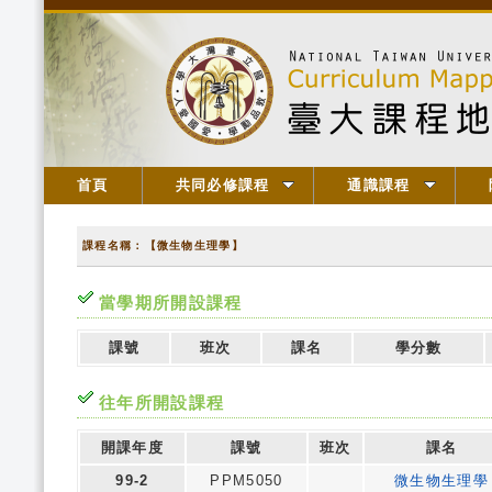
首頁
共同必修課程
通識課程
課程名稱：【微生物生理學】
當學期所開設課程
課號
班次
課名
學分數
往年所開設課程
開課年度
課號
班次
課名
99-2
PPM5050
微生物生理學