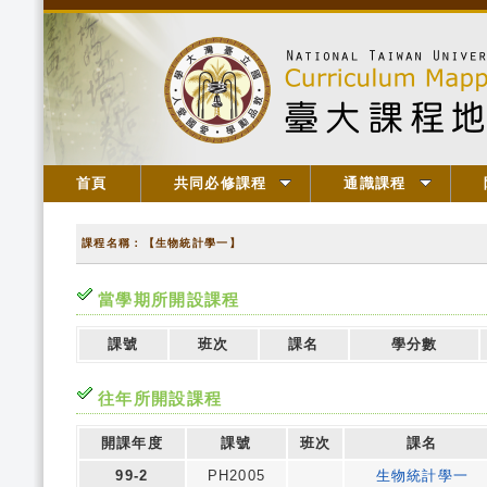
首頁
共同必修課程
通識課程
課程名稱：【生物統計學一】
當學期所開設課程
課號
班次
課名
學分數
往年所開設課程
開課年度
課號
班次
課名
99-2
PH2005
生物統計學一