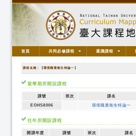
首頁
共同必修課程
通識課程
課程名稱：【環境職業衛生特論一】
當學期所開設課程
課號
班次
課名
EOHS8006
環境職業衛生特論一
往年所開設課程
開課年度
課號
班次
課名