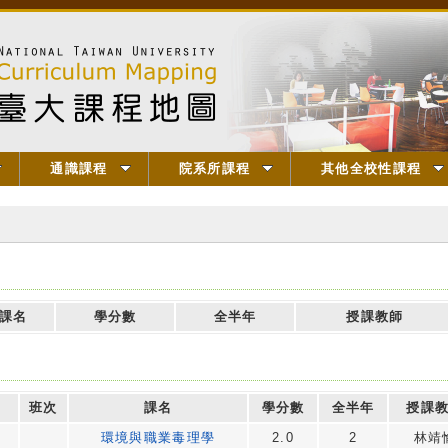
通識課程
院系所課程
其他全校性課程
課名
學分數
全半年
授課教師
班次
課名
學分數
全半年
授課
環境與職業毒理學
2.0
2
林靖