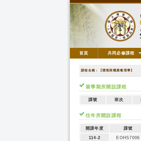
首頁
共同必修課程
課程名稱：【環境與職業毒理學】
當學期所開設課程
課號
班次
往年所開設課程
開課年度
課號
114-2
EOHS7006