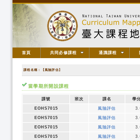
首頁
共同必修課程
通識課程
課程名稱：【風險評估】
當學期所開設課程
課號
班次
課名
學
EOHS7015
風險評估
3.
EOHS7015
風險評估
3.
EOHS7015
風險評估
3.
EOHS7015
風險評估
3.