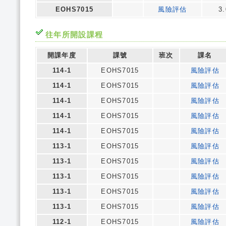
EOHS7015
風險評估
3.
往年所開設課程
開課年度
課號
班次
課名
114-1
EOHS7015
風險評估
114-1
EOHS7015
風險評估
114-1
EOHS7015
風險評估
114-1
EOHS7015
風險評估
114-1
EOHS7015
風險評估
113-1
EOHS7015
風險評估
113-1
EOHS7015
風險評估
113-1
EOHS7015
風險評估
113-1
EOHS7015
風險評估
113-1
EOHS7015
風險評估
112-1
EOHS7015
風險評估