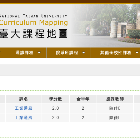
通識課程
院系所課程
其他全校性課程
次
課名
學分數
全半年
授課教師
工業通風
2.0
2
陳佳
工業通風
2.0
2
陳佳