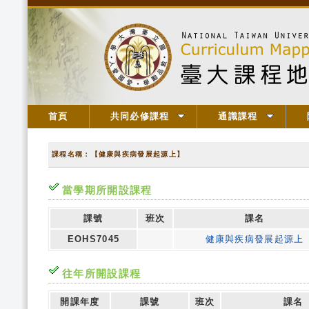
首頁
共同必修課程
通識課程
課程名稱：【健康與疾病發展起源上】
當學期所開設課程
課號
班次
課名
EOHS7045
健康與疾病發展起源上
往年所開設課程
開課年度
課號
班次
課名