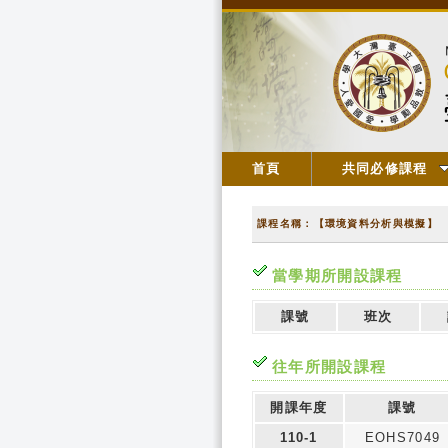
首頁
共同必修課程
課程名稱：【環境資料分析與模擬】
當學期所開設課程
課號
班次
往年所開設課程
開課年度
課號
110-1
EOHS7049