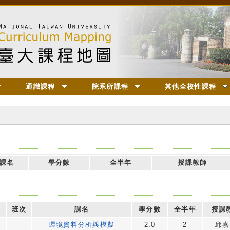
通識課程
院系所課程
其他全校性課程
課名
學分數
全半年
授課教師
班次
課名
學分數
全半年
授課
環境資料分析與模擬
2.0
2
邱嘉