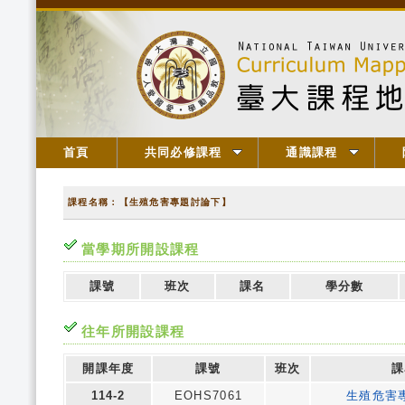
首頁
共同必修課程
通識課程
課程名稱：【生殖危害專題討論下】
當學期所開設課程
課號
班次
課名
學分數
往年所開設課程
開課年度
課號
班次
課
114-2
EOHS7061
生殖危害