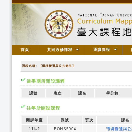
首頁
共同必修課程
通識課程
課程名稱：【環境變遷與公共衛生】
當學期所開設課程
課號
班次
課名
學分數
往年所開設課程
開課年度
課號
班次
課名
114-2
EOHS5004
環境變遷與公